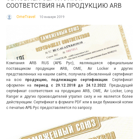
ля туризма и отдыха ARB - ARB
новых дополнения в нашу линейку
СООТВЕТСТВИЯ НА ПРОДУКЦИЮ ARB
eoprene Armrests (Неопреновые
популярных сумок для туризма. Это
одлокотники ARB) , которые с...
сумка-кулер ARB Cooler Bag и сумка
OmeTravel
10 января 2019
для...
итать далее
→
Читать далее
→
Компания ARB RUS (АРБ Рус), являющаяся официальным
поставщиком продукции ARB, OME, Air Locker и других
представленных на нашем сайте, получила обновленный сертификат
на всю
продукцию, подлежащую сертификации
. Сертификат
оформлен на
период с 29.12.2018 до 24.12.2022
. Предыдущий
сертификат соответствия на продукцию ARB, OME, Air Locker, Long
Ranger и других производителей утратил силу и не является более
действующим. Сертификат в формате PDF или в виде бумажной копии
с печатью АРБ Рус предоставляется по запросу.