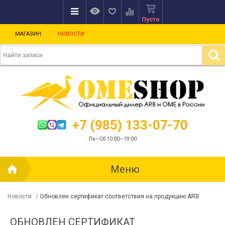
Пусто
МАГАЗИН
НОВОСТИ
+7 (985) 133-07-70
Пн—Сб 10:00—19:00
Меню
Новости
/
Обновлен сертификат соответствия на продукцию ARB
НАМЕНИТЫЕ СТУЛЬЯ ARB СТАЛИ ЕЩЁ
НОВАЯ ЛИНЕЙКА ЛЕГЕНДАРНЫХ
ОМФОРТНЕЕ!
СУМОК ДЛЯ ПУТЕШЕСТВИЙ!
стречайте новинку в линейке товаров
Компания ARB рада представить два
ОБНОВЛЕН СЕРТИФИКАТ